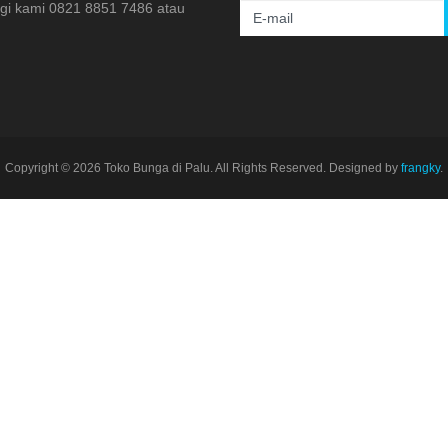
ngi kami 0821 8851 7486 atau
Copyright © 2026 Toko Bunga di Palu. All Rights Reserved. Designed by
frangky
.