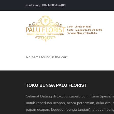
marketing
0821-8851-7486
No items found in the cart
TOKO BUNGA PALU FLORIST
Selamat Datang di tokobungapalu.com, Kami Spesial
untuk keperluan ucapan, acara peresmian, duka cita, 
papan ucapan, bouquet (bunga tangan), ataupun bung