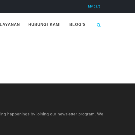
My cart
LAYANAN
HUBUNGI KAMI
BLOG'S
ting happenings by joining our newsletter program. We