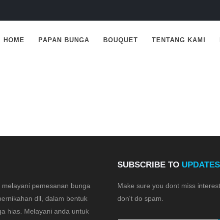
HOME
PAPAN BUNGA
BOUQUET
TENTANG KAMI
SUBSCRIBE TO
UPDATES
is melayani pemesanan bunga
Make sure you dont miss interes
pernikahan dll, dalam bentuk
don't do spam.
a hias. Melayani anda untuk