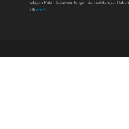
wilayah Palu - Sulawesi Tengah dan sekitarnya. Hubu
klik
disini.