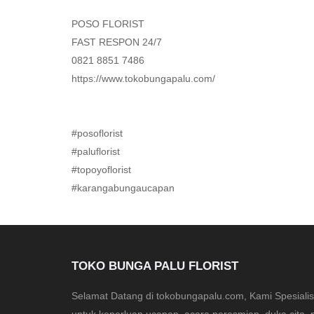
POSO FLORIST
FAST RESPON 24/7
0821 8851 7486
https://www.tokobungapalu.com/
#posoflorist
#paluflorist
#topoyoflorist
#karangabungaucapan
TOKO BUNGA PALU FLORIST
Selamat Datang di tokobungapalu.com, Kami Spesial