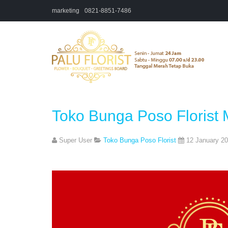
marketing
0821-8851-7486
Toko Bunga Poso Floris
Super User
Toko Bunga Poso Florist
12 January 2