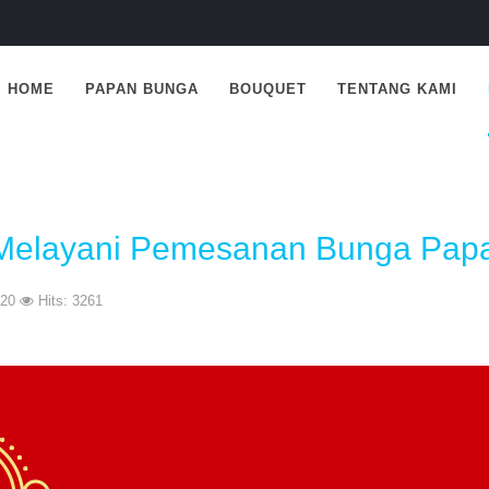
HOME
PAPAN BUNGA
BOUQUET
TENTANG KAMI
t Melayani Pemesanan Bunga Pa
020
Hits: 3261