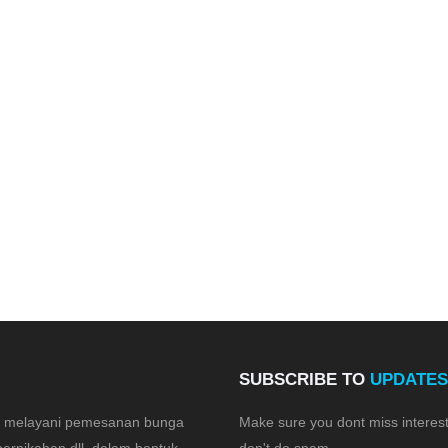
SUBSCRIBE TO
UPDATES
is melayani pemesanan bunga
Make sure you dont miss interes