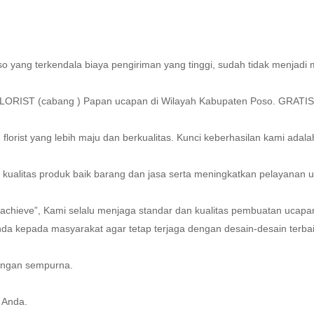
 yang terkendala biaya pengiriman yang tinggi, sudah tidak menjadi m
FLORIST (cabang ) Papan ucapan di Wilayah Kabupaten Poso. GRATI
orist yang lebih maju dan berkualitas. Kunci keberhasilan kami adal
 kualitas produk baik barang dan jasa serta meningkatkan pelayanan 
to achieve”, Kami selalu menjaga standar dan kualitas pembuatan uc
a kepada masyarakat agar tetap terjaga dengan desain-desain
terba
engan sempurna.
 Anda.